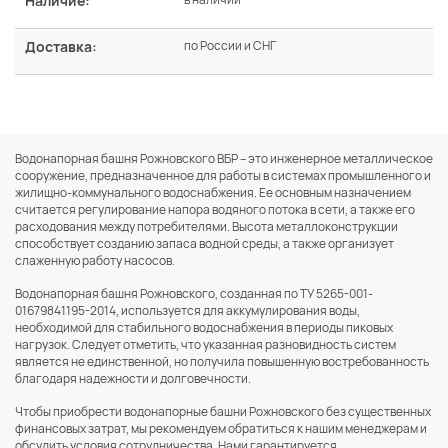
Наличие:
Доставка:
по России и СНГ
Водонапорная башня Рожновского ВБР – это инженерное металлическое
сооружение, предназначенное для работы в системах промышленного и
жилищно-коммунального водоснабжения. Ее основным назначением
считается регулирование напора водяного потока в сети, а также его
расходования между потребителями. Высота металлоконструкции
способствует созданию запаса водной среды, а также организует
слаженную работу насосов.
Водонапорная башня Рожновского, созданная по ТУ 5265-001-
01679841195-2014, используется для аккумулирования воды,
необходимой для стабильного водоснабжения в периоды пиковых
нагрузок. Следует отметить, что указанная разновидность систем
является не единственной, но получила повышенную востребованность
благодаря надежности и долговечности.
Чтобы приобрести водонапорные башни Рожновского без существенных
финансовых затрат, мы рекомендуем обратиться к нашим менеджерам и
обсудить условия сотрудничества. Нами гарантируется