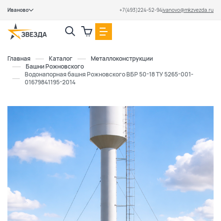
Иваново
+7(493)224-52-94
ivanovo@mkzvezda.ru
Закрыть
Главная
Каталог
Металлоконструкции
Башни Рожновского
Водонапорная башня Рожновского ВБР 50-18 ТУ 5265-001-
01679841195-2014