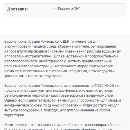
Доставка:
по России и СНГ
Водонапорная башня Рожновского ВБР применяется для
аккумулирования водной среды в баке-накопителе, регулирования
напора в трубопроводной системе и уравнивания расхода воды между
аппаратами-потребителями. Для качественной и продолжительной
работоспособности необходимо осуществить предварительные
расчеты металлоконструкций на прочность перед сейсмической
активностью, ветряными и снеговыми нагрузками, а также другими
факторами на месте эксплуатации.
Водонапорная башня Рожновского, изготовленная по ТП 901-5-29, не
предназначена для монтажа в специфических условиях, включая
регионы вечной мерзлоты и карстовые воронки в почвенном слое.
Однако, если сделать перерасчет несущих способностей для опоры и
фундаментной основы, то данных исправлений будет достаточно для
выпуска оборудования, подходящего для применения на любой
территории.
Нами предлагается возможность приобретения водонапорных башен
Рожновского в высоком качестве исполнения. Наличие заданных