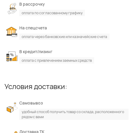
В рассрочку
оплата по согласованному графику
На спецсчета
оплата через банковские или казначейские счета
В кредит/лизинг
оплата с привлечением заемных средств
Условия доставки:
По каталогу
По сайту
Самовывоз
удобный способ получить товар со склада, расположенного
рядом с вами
Доставка ТК