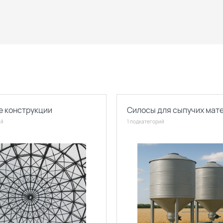
 конструкции
Силосы для сыпучих мат
ий
1 подкатегорий