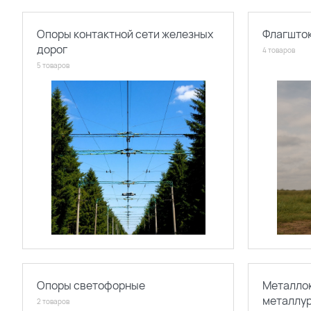
Опоры контактной сети железных
Флагшто
дорог
4 товаров
5 товаров
Опоры светофорные
Металло
металлу
2 товаров