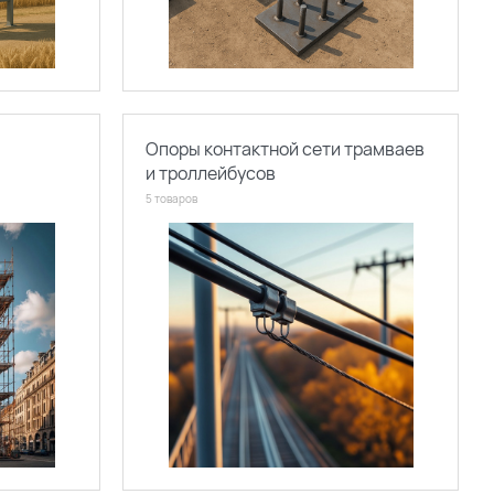
Опоры контактной сети трамваев
и троллейбусов
5 товаров