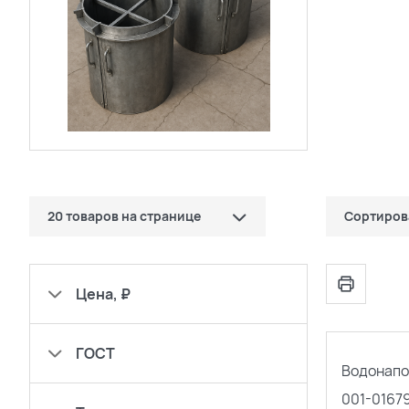
20 товаров на странице
Сортиров
10 товаров
по цене (
Цена, ₽
20 товаров
по цене (
ГОСТ
30 товаров
популярн
Водонапо
001-0167
сначала н