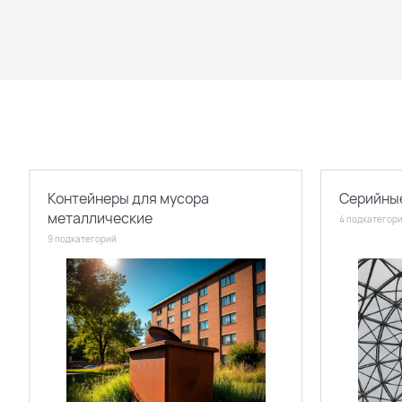
Контейнеры для мусора
Серийные
металлические
4 подкатегор
9 подкатегорий