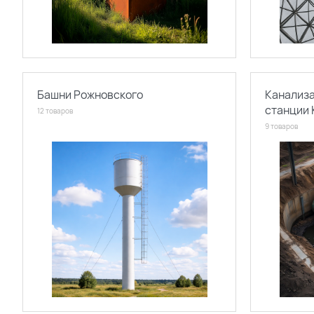
Башни Рожновского
Канализ
станции
12 товаров
9 товаров