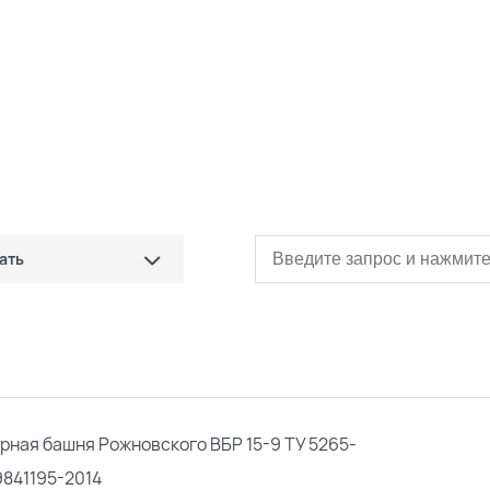
ать
сначала дешевые)
сначала дорогие)
ые
рная башня Рожновского ВБР 15-9 ТУ 5265-
9841195-2014
овые