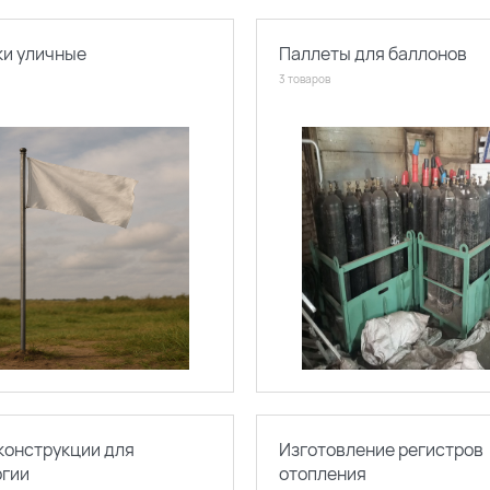
ки уличные
Паллеты для баллонов
3 товаров
конструкции для
Изготовление регистров
ргии
отопления